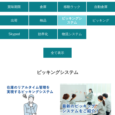
賞味期限
倉庫
移動ラック
自動倉庫
ピッキングシ
出荷
検品
ピッキング
ステム
Skypod
効率化
物流システム
全て表示
ピッキングシステム