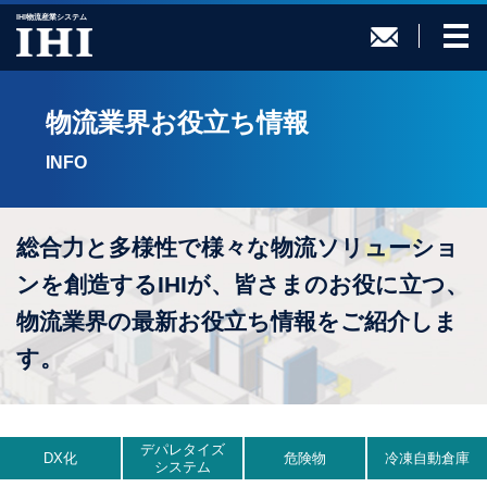
IHI物流産業システム
物流業界お役立ち情報
INFO
総合力と多様性で様々な物流ソリューショ
ンを創造するIHIが、
皆さまのお役に立つ、
物流業界の最新お役立ち情報をご紹介しま
す。
デパレタイズ
DX化
危険物
冷凍自動倉庫
システム