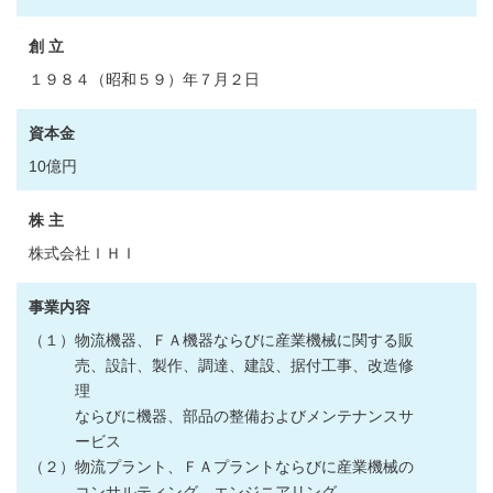
創 立
１９８４（昭和５９）年７月２日
資本金
10億円
株 主
株式会社ＩＨＩ
事業内容
（１）物流機器、ＦＡ機器ならびに産業機械に関する販
売、設計、製作、調達、建設、据付工事、改造修
理
ならびに機器、部品の整備およびメンテナンスサ
ービス
（２）物流プラント、ＦＡプラントならびに産業機械の
コンサルティング、エンジニアリング