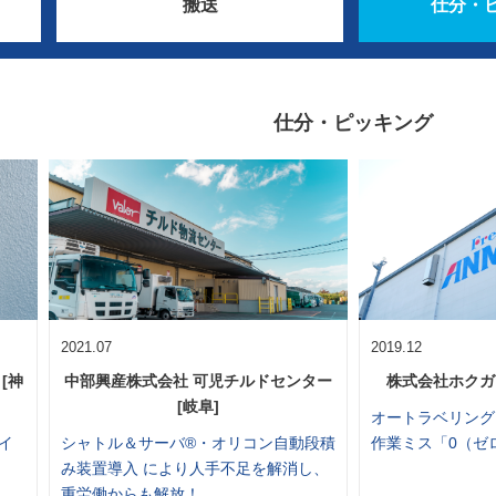
搬送
仕分・
仕分・ピッキング
2021.07
2019.12
[神
中部興産株式会社 可児チルドセンター
株式会社ホクガ
[岐阜]
オートラベリング
イ
シャトル＆サーバ®・オリコン自動段積
作業ミス「0（ゼ
み装置導入 により人手不足を解消し、
重労働からも解放！