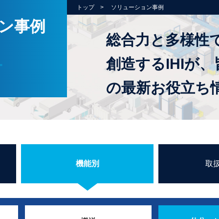
トップ
ソリューション事例
ン事例
総合力と多様性
創造するIHIが、
の最新お役立ち
機能別
取