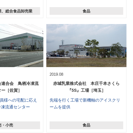
業、総合食品卸売業
食品
2019.08
合連合会 鳥栖冷凍流
赤城乳業株式会社 本庄千本さくら
ター［佐賀］
『5S』工場［埼玉］
員様への宅配に応え
先端を行く工場で新機軸のアイスクリ
冷凍流通センター
ームを提供
売・小売
食品