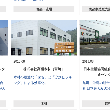
食品・流通
食品製造販売
2019.08
2019.08
ンタ
株式会社高嶺木材［宮崎］
日本生活協同組
通セン
木材の最適な「保管」と「邸別ピッキ
合
ング」による効率化。
九州、沖縄の組合
が大
る 日本最大級の
木材
卸