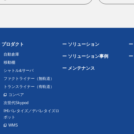
 プロダクト
ー ソリューション
ー
自動倉庫
ー ソリューション事例
ー
移動棚
ー メンテナンス
シャトル&サーバ
ファクトライナー（無軌道）
トランスライナー（有軌道）
コンベア
次世代Skypod
IHIパレタイズ／デパレタイズロ
ボット
WMS