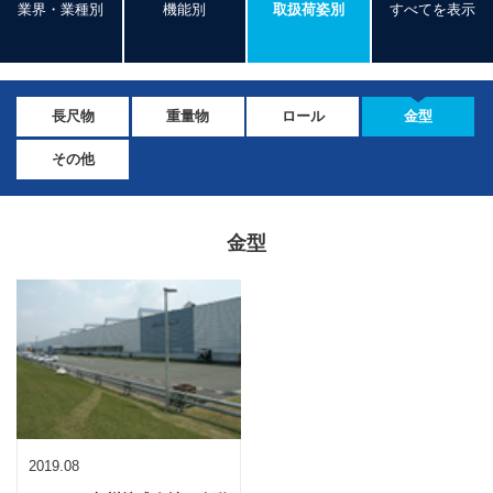
業界・業種別
機能別
取扱荷姿別
すべてを表示
長尺物
重量物
ロール
金型
その他
金型
2019.08