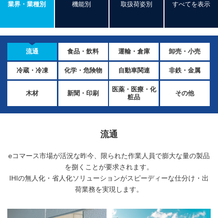
業界・業種別
機能別
取扱荷姿別
すべてを表示
流通
食品・飲料
運輸・倉庫
卸売・小売
冷蔵・冷凍
化学・危険物
自動車関連
非鉄・金属
医薬・医療・化
木材
新聞・印刷
その他
粧品
流通
eコマース市場が活況な昨今、限られた作業人員で膨大な量の製品
を捌くことが要求されます。
IHIの無人化・省人化ソリューションがスピーディーな仕分け・出
荷業務を実現します。