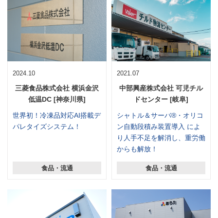
2024.10
2021.07
三菱食品株式会社 横浜金沢
中部興産株式会社 可児チル
低温DC [神奈川県]
ドセンター [岐阜]
世界初！冷凍品対応AI搭載デ
シャトル＆サーバ®・オリコ
パレタイズシステム！
ン自動段積み装置導入 によ
り人手不足を解消し、重労働
からも解放！
食品・流通
食品・流通