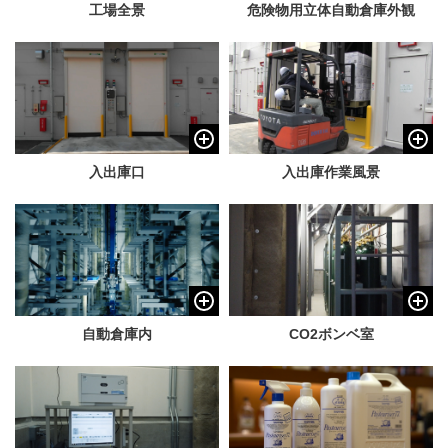
工場全景
危険物用立体自動倉庫外観
入出庫口
入出庫作業風景
自動倉庫内
CO2ボンベ室